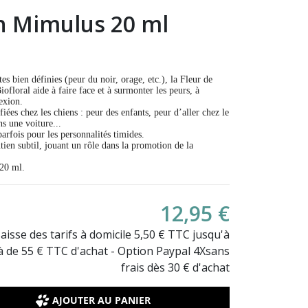
h Mimulus 20 ml
tes bien définies (peur du noir, orage, etc.), la Fleur de
loral aide à faire face et à surmonter les peurs, à
exion.
ées chez les chiens : peur des enfants, peur d’aller chez le
s une voiture...
rfois pour les personnalités timides.
en subtil, jouant un rôle dans la promotion de la
20 ml.
12,95 €
Baisse des tarifs à domicile 5,50 € TTC jusqu'à
là de 55 € TTC d'achat - Option Paypal 4Xsans
frais dès 30 € d'achat
AJOUTER AU PANIER