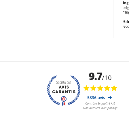
Ing
ori
*In
Adm
rec