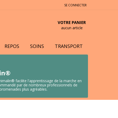
SE CONNECTER
VOTRE PANIER
aucun article
REPOS
SOINS
TRANSPORT
lin®
nimalin® facilite l'apprentissage de la marche en
 Recommandé par de nombreux professionnels de
s promenades plus agréables.