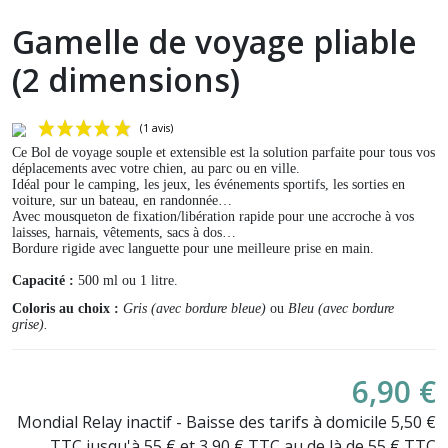
Gamelle de voyage pliable
(2 dimensions)
Ce Bol de voyage souple et extensible e
st la solution parfaite pour tous vos
déplacements avec votre chien, au parc ou en ville.
Idéal pour le camping, les jeux, les événements sportifs, les sorties en
voiture, sur un bateau, en randonnée…
Avec mousqueton de fixation/libération rapide pour une accroche à vos
laisses, harnais, vêtements, sacs à dos…
Bordure rigide avec languette pour une meilleure prise en main.
Capacité :
500 ml ou 1 litre.
(1 avis)
Coloris au choix :
Gris (avec bordure bleue)
ou
Bleu (avec bordure
grise).
6,90 €
Mondial Relay inactif - Baisse des tarifs à domicile 5,50 €
TTC jusqu'à 55 € et 3,90 € TTC au de là de 55 € TTC