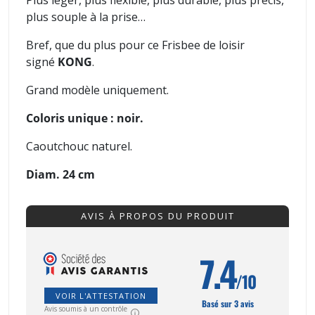
Plus léger, plus flexible, plus durable, plus précis,
plus souple à la prise…
Bref, que du plus pour ce Frisbee de loisir
signé
KONG
.
Grand modèle uniquement.
Coloris unique : noir.
Caoutchouc naturel.
Diam. 24 cm
AVIS À PROPOS DU PRODUIT
7.4
/10
VOIR L'ATTESTATION
Basé sur 3 avis
Avis soumis à un contrôle