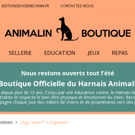
EDITIONSDUGENIECANIN.FR
CONTACTEZ-NOUS
SELLERIE
EDUCATION
JEUX
REPAS
Nous restons ouverts tout l'été
Boutique Officielle du Harnais Anima
 depuis plus de 15 ans. Conçu par une éducatrice canine, le Harnais A
 contrainte et respecte le bien-être physique et émotionnel du chien.
mpagne chaque jour des milliers de chiens et de propriétaires vers de
estives
Oligo Vital n° 4 Digestion