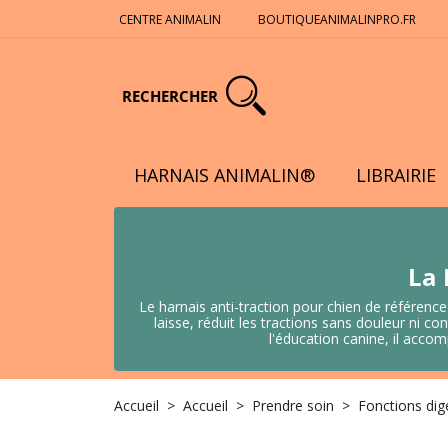
CENTRE ANIMALIN
BOUTIQUEANIMALINPRO.FR
RECHERCHER
HARNAIS ANIMALIN®
LIBRAIRIE
La 
Le harnais anti-traction pour chien de référence
laisse, réduit les tractions sans douleur ni
l'éducation canine, il acco
Accueil
Accueil
Prendre soin
Fonctions dig