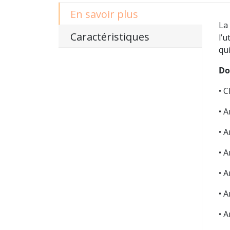
En savoir plus
La
Caractéristiques
l’u
qui
Do
• C
• A
• A
• A
• A
• A
• A