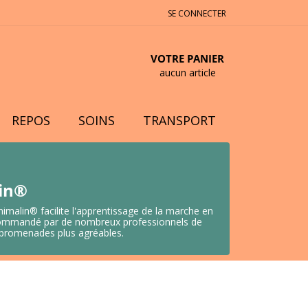
SE CONNECTER
VOTRE PANIER
aucun article
REPOS
SOINS
TRANSPORT
lin®
nimalin® facilite l'apprentissage de la marche en
 Recommandé par de nombreux professionnels de
s promenades plus agréables.