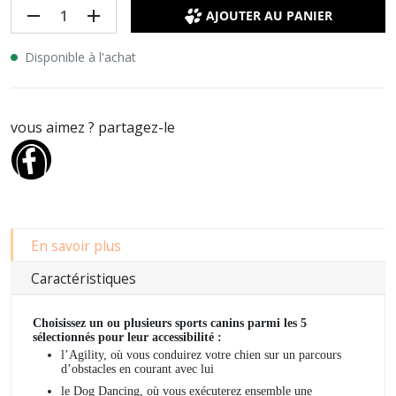
remove
add
AJOUTER AU PANIER
Disponible à l'achat
vous aimez ? partagez-le
En savoir plus
Caractéristiques
Choisissez un ou plusieurs sports canins parmi les 5
sélectionnés pour leur accessibilité :
l’Agility, où vous conduirez votre chien sur un parcours
d’obstacles en courant avec lui
le Dog Dancing, où vous exécuterez ensemble une