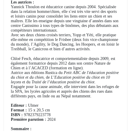
Les autrices :
Yannick Thoulon est éducatrice canine depuis 2004. Spécialisée
dans la relation homme/chien, elle s’est très vite servi des sports
et loisirs canins pour consolider les liens entre un chien et ses
maîtres. Elle les enseigne depuis une vingtaine d’années dans son
centre Canissimo à tous types de binômes, des plus débutants aux
compétiteurs internationaux.
Avec ses deux chiens croisés terriers, Yopp et Yéti, elle pratique
elle-même en compétition le Frisbee (deux fois vice-championne
du monde), l’Agility, le Dog Dancing, les Hoopers, et en loisir le
Treibball, le Canicross et bien d’autres activités.
Chloé Fesch, éducatrice et comportementaliste depuis 2009, est
également formatrice depuis 2012 dans son centre Nature de
Chien et à l’ACACED (formation en ligne).
Autrice aux éditions Rustica du
Petit ABC de l'éducation positive
du chiot et du chien
, de
L’Education positive du chiot en 10
leçons
et du
Traité de l’éducation positive du chiot
.
Engagée pour la cause animale, elle intervient dans les refuges de
la SPA, les lycées agricoles et auprès des chiens des rues dans
différents pays, en Inde ou au Népal notamment.
Editeur :
Ulmer
Format :
15 x 20,5 cm
ISBN :
9782379223778
Première parution :
2024
Sommaire :