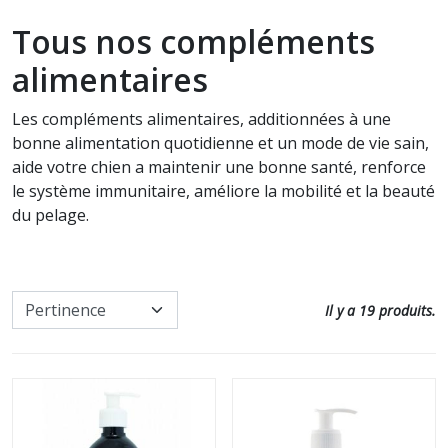
Communication intuitive
Soin cheval
Tous nos compléments
Accessoires utiles pour les soins
Nos promos
Défense animale
alimentaires
Tous nos produits pour
l'entretien
Paroles d'animaux
Les compléments alimentaires, additionnées à une
bonne alimentation quotidienne et un mode de vie sain,
Soin chat
Autres Animaux
aide votre chien a maintenir une bonne santé, renforce
le système immunitaire, améliore la mobilité et la beauté
Soins à date courte ou en fin de
Livres pour enfants
du pelage.
série
Cartes, Jeux & Lotos
Nos promos
Il y a 19 produits.
Autocollants