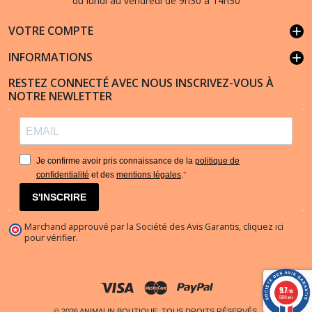
du lundi au vendredi de 9h30 à 14h30
VOTRE COMPTE
add
INFORMATIONS
add
RESTEZ CONNECTÉ AVEC NOUS INSCRIVEZ-VOUS À
NOTRE NEWLETTER
Je confirme avoir pris connaissance de la
politique de
confidentialité
et des
mentions légales
.
S'INSCRIRE
Marchand approuvé par la Société des Avis Garantis,
cliquez ici
pour vérifier
.
9.7
/10
5836 avis
© 2026 ANIMALIN BOUTIQUE. TOUS DROITS RÉSERVÉS.