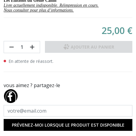
Les Editions du Génie Canin
Livre actuellement indisponible. Réimpression en cours.
Nous consulter pour plus d’informations.
25,00 €
remove
add
AJOUTER AU PANIER
En attente de réassort.
vous aimez ? partagez-le
PRÉVENEZ-MOI LORSQUE LE PRODUIT EST DISPONIBLE