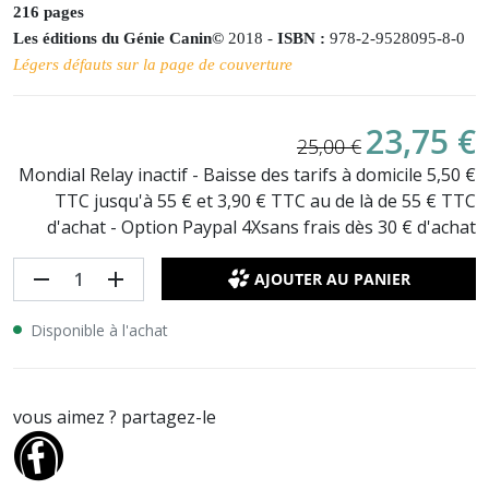
216
pages
Les éditions du Génie Canin©
2018 -
ISBN :
978-2-9528095-8-0
Légers défauts sur la page de couverture
23,75 €
25,00 €
Mondial Relay inactif - Baisse des tarifs à domicile 5,50 €
TTC jusqu'à 55 € et 3,90 € TTC au de là de 55 € TTC
d'achat - Option Paypal 4Xsans frais dès 30 € d'achat
remove
add
AJOUTER AU PANIER
Disponible à l'achat
vous aimez ? partagez-le