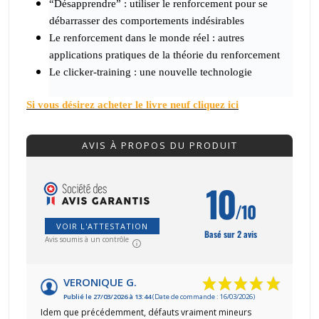
“Désapprendre” : utiliser le renforcement pour se
débarrasser des comportements indésirables
Le renforcement dans le monde réel : autres
applications pratiques de la théorie du renforcement
Le clicker-training : une nouvelle technologie
Si vous désirez acheter le livre neuf cliquez ici
AVIS À PROPOS DU PRODUIT
10
/10
VOIR L'ATTESTATION
Basé sur 2 avis
Avis soumis à un contrôle
VERONIQUE G.
Publié le 27/03/2026 à 13:44
(Date de commande : 16/03/2026)
Idem que précédemment, défauts vraiment mineurs