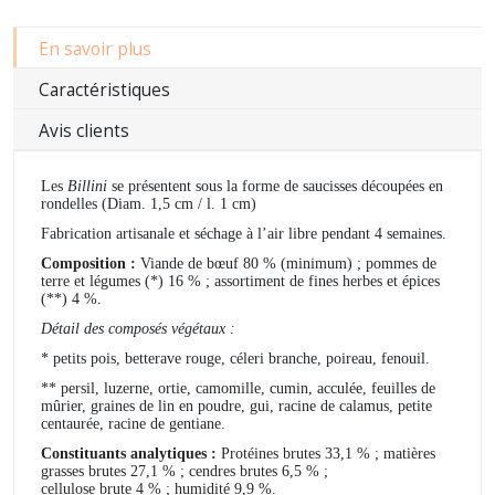
En savoir plus
Caractéristiques
Avis clients
Les
Billini
se présentent sous la forme de saucisses découpées en
rondelles (Diam. 1,5 cm / l. 1 cm)
Fabrication artisanale et séchage à l’air libre pendant 4 semaines.
Composition :
Viande de bœuf 80 % (minimum) ; pommes de
terre et légumes (*) 16 % ; assortiment de fines herbes et épices
(**) 4 %.
Détail des composés végétaux :
* petits pois, betterave rouge, céleri branche, poireau, fenouil.
** persil, luzerne, ortie, camomille, cumin, acculée, feuilles de
mûrier, graines de lin en poudre, gui, racine de calamus, petite
centaurée, racine de gentiane.
Constituants analytiques :
Protéines brutes 33,1 % ; matières
grasses brutes 27,1 % ; cendres brutes 6,5 % ;
cellulose brute 4 % ; humidité 9,9 %.