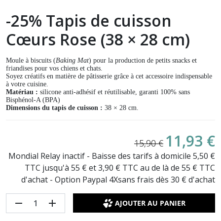
-25% Tapis de cuisson
Cœurs Rose (38 × 28 cm)
Moule à biscuits (
Baking Mat
) pour la production de petits snacks et
friandises pour vos chiens et chats.
Soyez créatifs en matière de pâtisserie grâce à cet accessoire indispensable
à votre cuisine.
Matériau :
silicone anti-adhésif et réutilisable, garanti 100% sans
Bisphénol-A (BPA)
Dimensions du tapis de cuisson :
38 × 28 cm.
11,93 €
15,90 €
Mondial Relay inactif - Baisse des tarifs à domicile 5,50 €
TTC jusqu'à 55 € et 3,90 € TTC au de là de 55 € TTC
d'achat - Option Paypal 4Xsans frais dès 30 € d'achat
remove
add
AJOUTER AU PANIER