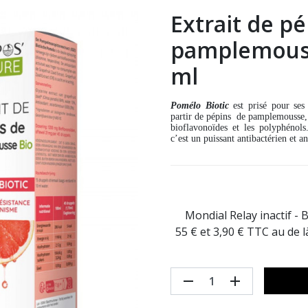
Extrait de p
pamplemouss
ml
Pomélo Biotic
est prisé pour ses 
partir de pépins de pamplemousse, 
bioflavonoïdes et les polyphénols
c’est un puissant antibactérien et a
Mondial Relay inactif - 
55 € et 3,90 € TTC au de 
remove
add