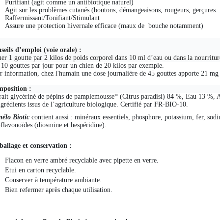
Purifiant (agit comme un antibiotique naturel)
Agit sur les problèmes cutanés (boutons, démangeaisons, rougeurs, gerçures
Raffermissant/Tonifiant/Stimulant
Assure une protection hivernale efficace (maux de
bouche notamment)
seils d’emploi (voie orale) :
uer 1 goutte par 2 kilos de poids corporel
dans 10 ml d’eau
ou dans la nourritur
t 10 gouttes par jour pour un chien de 20 kilos par exemple.
r information, chez l'humain une dose journalière de 45 gouttes apporte 21 mg
position :
rait glycériné de pépins de pamplemousse* (Citrus paradisi) 84 %, Eau 13 %, 
ngrédients issus de l’agriculture biologique. Certifié par FR-BIO-10.
élo Biotic
contient aussi : minéraux essentiels, phosphore, potassium, fer, so
-flavonoïdes (diosmine et hespéridine).
allage et conservation :
Flacon en verre ambré recyclable avec pipette en verre.
Etui en carton recyclable.
Conserver à température ambiante.
Bien refermer après chaque utilisation.