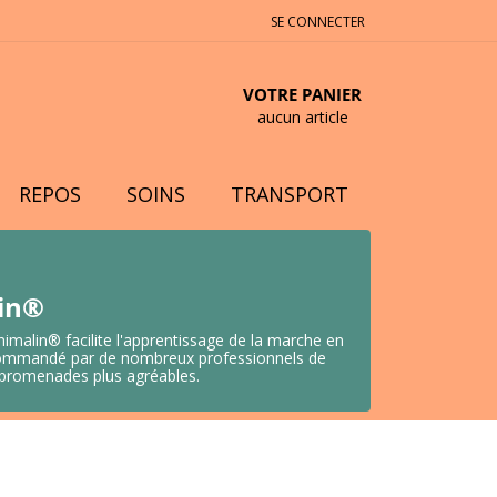
SE CONNECTER
VOTRE PANIER
aucun article
REPOS
SOINS
TRANSPORT
lin®
nimalin® facilite l'apprentissage de la marche en
 Recommandé par de nombreux professionnels de
s promenades plus agréables.