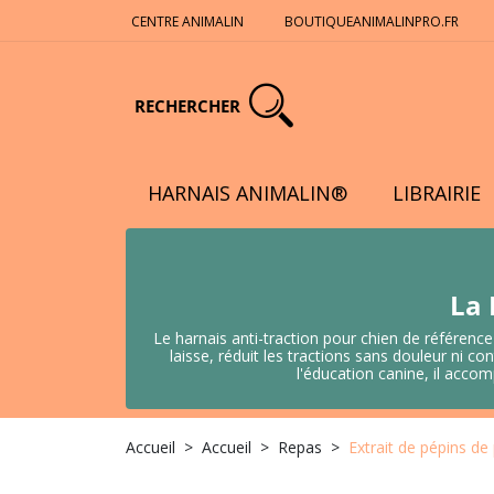
CENTRE ANIMALIN
BOUTIQUEANIMALINPRO.FR
RECHERCHER
HARNAIS ANIMALIN®
LIBRAIRIE
La 
Le harnais anti-traction pour chien de référence
laisse, réduit les tractions sans douleur ni
l'éducation canine, il acco
Accueil
Accueil
Repas
Extrait de pépins d