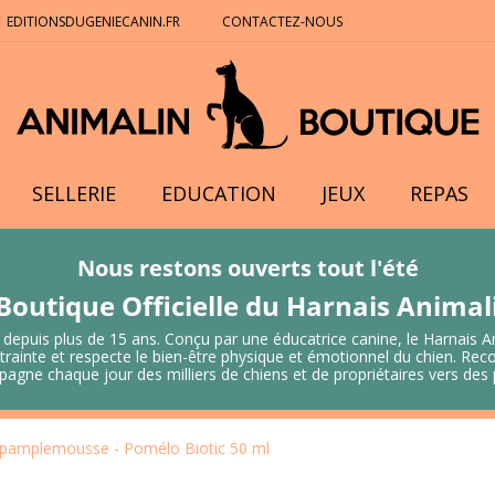
EDITIONSDUGENIECANIN.FR
CONTACTEZ-NOUS
SELLERIE
EDUCATION
JEUX
REPAS
Nous restons ouverts tout l'été
Boutique Officielle du Harnais Anima
 depuis plus de 15 ans. Conçu par une éducatrice canine, le Harnais A
 contrainte et respecte le bien-être physique et émotionnel du chien.
mpagne chaque jour des milliers de chiens et de propriétaires vers de
e pamplemousse - Pomélo Biotic 50 ml