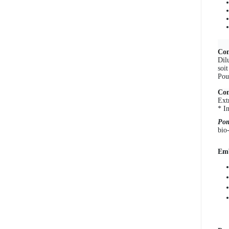
Con
Dil
soi
Pou
Com
Ext
* I
Pom
bio
Emb