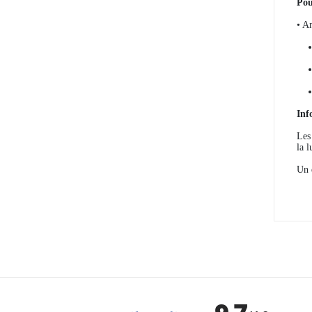
Pou
• A
Inf
Les
la 
Un d