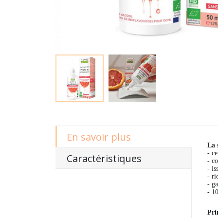
En savoir plus
La 
- c
Caractéristiques
- c
- is
- r
- g
- 1
Pri