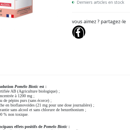
Derniers articles en stock
vous aimez ? partagez-le
solution
Pomélo Biotic
est :
ertifiée AB (Agriculture biologique) ;
oncentrée à 1200 mg ;
su de pépins purs (sans écorce) ;
iche en bioflanovoïdes (21 mg pour une dose journalière) ;
arantie sans alcool et sans chlorure de benzethonium ;
00 % non toxique.
ncipaux effets positifs de
Pomelo Biotic
: