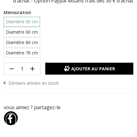
d'achat - Option Paypal 4Xsans frais dès 30 € d'achat
Mensuration
Diamètre 50 cm
Diamètre 60 cm
Diamètre 80 cm
Diamètre 70 cm
remove
add
AJOUTER AU PANIER
Derniers articles en stock
vous aimez ? partagez-le