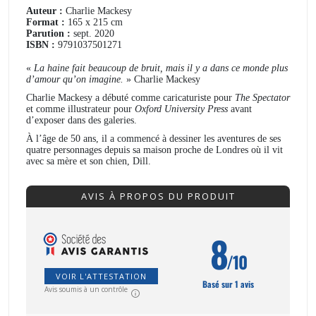
Auteur :
Charlie Mackesy
Format :
165 x 215 cm
Parution :
sept. 2020
ISBN :
9791037501271
«
La haine fait beaucoup de bruit, mais il y a dans ce monde plus
d’amour qu’on imagine.
» Charlie Mackesy
Charlie Mackesy a débuté comme caricaturiste pour
The Spectator
et comme illustrateur pour
Oxford University Press
avant
d’exposer dans des galeries.
À l’âge de 50 ans, il a commencé à dessiner les aventures de ses
quatre personnages depuis sa maison proche de Londres où il vit
avec sa mère et son chien, Dill.
AVIS À PROPOS DU PRODUIT
8
/10
VOIR L'ATTESTATION
Basé sur 1 avis
Avis soumis à un contrôle