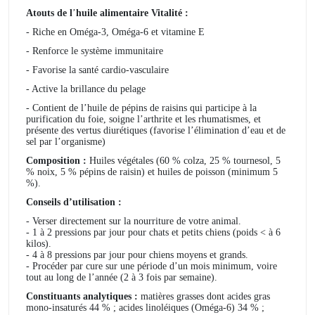
Atouts de l
’
huile alimentaire Vitalité :
- Riche en Oméga-3, Oméga-6 et vitamine E
- Renforce le système immunitaire
- Favorise la santé cardio-vasculaire
- Active la brillance du pelage
- Contient de l
’
huile de pépins de raisins qui participe à la
purification du foie, soigne l
’
arthrite et les rhumatismes, et
présente des vertus diurétiques (favorise l
’
élimination d
’
eau et de
sel par l
’
organisme)
Composition :
Huiles végétales (60 % colza, 25 % tournesol, 5
% noix, 5 % pépins de raisin) et huiles de poisson (minimum 5
%).
Conseils d’utilisation :
- Verser directement sur la nourriture de votre animal.
- 1 à 2 pressions par jour pour chats et petits chiens (poids < à 6
kilos).
- 4 à 8 pressions par jour pour chiens moyens et grands.
- Procéder par cure sur une période d’un mois minimum, voire
tout au long de l’année (2 à 3 fois par semaine).
Constituants analytiques :
matières grasses dont acides gras
mono-insaturés 44 % ; acides linoléiques (Oméga-6) 34 % ;