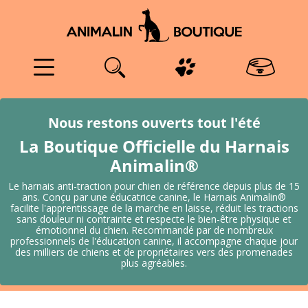
NOUVEAUTÉ
Editions du Génie Canin
Éducation du chien et du chiot
Premiers secours
Cheval
Nos promos
Harnais ANIMALIN®
Laisses simples
Lumineux
Clicker-training
Clickers
Sacs à récompenses
FitPaws
Nos promos
Balles matière résistante
Jouets d'eau
Peluches pour chiens de petit
Nos promos
Friandises biologiques
Gamelles repas
Couches classiques
Prendre soin
Booster organisme
Les remèdes de secours -
Shampoing & Démêlant
Accessoires rafraîchissants
Hiver
Caisses et sacs de transport
gabarit
Rescue…
Harnais CLASSIC
Kit Livre
Clicker-training
Fleurs de Bach et phytothérapie
Faune sauvage
Harnais
Harnais Sécurité voiture
Laisses réglables
À graver
Sifflets
Sacs, poches & pochettes
Sacs à accessoires
Blue-9
Gamme Chuckit!
Balles flottantes
Jouets résistants
Toutes nos croquettes
Friandises à la viande
Conteneurs Croquettes
Couches classiques standing
Fonctions digestives
Tous nos élixirs floraux
Savon
Harnais
Rafraichissant
Protection voiture
Peluches pour chiens de moyen
Élixirs du Dr Bach
et grand gabarit
HARNAIS REFLEX
Livres d'occasion
Comportement, rééducation
Homéopathie
Librairie chat
Harnais Loisirs
Colliers
Laisses double connexion
Attaches et bracelets pour clicker
Muselières
Gamme KONG
Balles sonores
Jouets sonores
Toute notre alimentation
Friandises au poisson
Gamelle pour voyage
Couches à mémoire de forme
Articulations
Chiens âgés / chiens
Beauté du poil
TTouch et Thundershirt
Rampes accès
humide
Flacons de préparation
convalescents
Harnais AUTOMNE
Éducation et comportement
Communication canine
Massage canin et Tellington
Harnais Sport
Longes
Laisses à enrouleur
Cibles, baguettes cible
Friandises pour l’éducation
Toutes nos balles
Balles pour lanceurs Chuckit
Jouets distributeurs
Friandises aux fruits et végétaux
Accessoires
Tapis & duvets
Stress et relaxation
Brosses et Accessoires
Couvertures isolantes
Nous restons ouverts tout l'été
TTouch
Tous nos os à ronger
Hygiène déjection
La Boutique Officielle du Harnais
Harnais REFLEX PLUS
Activités avec son chien
Alimentation
Harnais Soutien
Laisses et ceintures
Ceintures avec laisse
Clickers à logoter
Proprioception
Lanceurs de balle
Tous nos jouets
Friandises à ronger
Lits de camp/Corbeilles
Soin de la peau
Ventilation
Animalin®
Tous nos compléments
Toilettage chien
Le harnais anti-traction pour chien de référence depuis plus de 15
alimentaires
LAISSE ANIMALIN®
Chiens vieillissants
Laisses avec amortisseur
GPS Traceur chien et chat
Cônes et plots
Toutes nos peluches
Recharge pour jouets
Tapis pour maison
Soins des oreilles & des yeux
Tapis de refroidissement
ans. Conçu par une éducatrice canine, le Harnais Animalin®
Confort
facilite l'apprentissage de la marche en laisse, réduit les tractions
sans douleur ni contrainte et respecte le bien-être physique et
Toutes nos friandises
Kits Harnais Animalin
Médecines douces & Bien-
Accouples
Médaillons
NOS PROMOS
Tous nos frisbee de loisir
Friandises Séchées
Nos promos
Insectifuge
Harnais pour voiture
émotionnel du chien. Recommandé par de nombreux
professionnels de l'éducation canine, il accompagne chaque jour
être
Trousse premiers secours
des milliers de chiens et de propriétaires vers des promenades
Toutes nos gamelles & tapis
Nos promos
Muselières
Vermifuge
Gamelles de voyage
plus agréables.
de repas
Mediation animale
Tous nos vêtements pour
chiens
Hygiène dentaire
Muselière