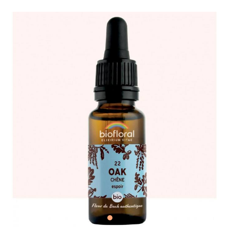
Communication intuitive
Soin cheval
Accessoires utiles pour les soins
Nos promos
Défense animale
Tous nos produits pour
l'entretien
Paroles d'animaux
Soin chat
Autres Animaux
Soins à date courte ou en fin de
Livres pour enfants
série
Cartes, Jeux & Lotos
Nos promos
Autocollants