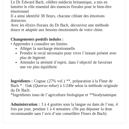
Le Dr Edward Bach, célèbre médecin britannique, a mis en
lumière le rôle essentiel des essences florales pour le bien-être
émotionnel.
Il a ainsi identifié 38 fleurs, chacune ciblant des émotions
distinctes.
Avec les élixirs floraux du Dr Bach, découvrez une méthode
douce et adaptée aux besoins émotionnels de votre chien.
Changements positifs induits :
• Apprendre à connaître ses limites.
Alléger la surcharge émotionnelle.
Prendre le recul nécessaire pour vivre l’instant présent avec
plus de légèreté.
Atteindre la sérénité d’esprit, dans l’objectif de favoriser
une vie plus équilibrée.
Ingrédients :
Cognac (27% vol.) **, préparation à la Fleur de
Bach * : Oak (
Quercus robur
) à 1/240e selon la méthode originale
du Dr Bach.
*Ingrédients issus de l’agriculture biologique et **biodynamique.
Administration :
3 à 4 gouttes sous la langue ou dans de l’eau, 4
fois par jour, pendant 1 à 4 semaines. (Ne pas dépasser la dose
recommandée sans l’avis d’une conseillère Fleurs de Bach).