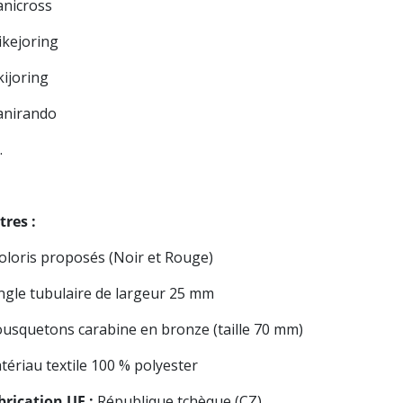
anicross
ikejoring
kijoring
canirando
.
tres :
coloris proposés (Noir et Rouge)
ngle tubulaire de largeur 25 mm
usquetons carabine en bronze (taille 70 mm)
tériau textile 100 % polyester
brication UE :
République tchèque (CZ)