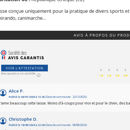
isse conçue uniquement pour la pratique de divers sports et a
nirando, canimarche…
AVIS À PROPOS DU PROD
VOIR L'ATTESTATION
0
0
0
0
Avis soumis à un contrôle
1★
2★
3★
4★
Alice P.
Publié le 04/01/2026 à 13:28
(Date de commande : 22/12/2025)
J’aime beaucoup cette laisse. Moins d’à-coups pour moi et pour le chien, des b
Christophe D.
Publié le 19/08/2024 à 22:04
(Date de commande : 08/08/2024)