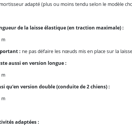
Amortisseur adapté (plus ou moins tendu selon le modèle chois
ngueur de la laisse élastique (en traction maximale) :
9 m
portant :
ne pas défaire les nœuds mis en place sur la laiss
iste aussi en version longue :
7 m
nsi qu’en version double (conduite de 2 chiens) :
5 m
tivités adaptées :