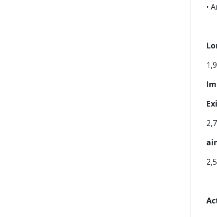
• 
Lo
1,
Im
Ex
2,
ai
2,
Ac