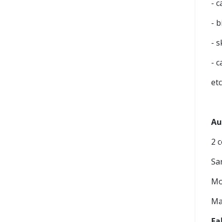
- c
- b
- s
- 
etc
Au
2 
Sa
Mo
Ma
Fa