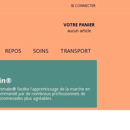
SE CONNECTER
VOTRE PANIER
aucun article
REPOS
SOINS
TRANSPORT
lin®
nimalin® facilite l'apprentissage de la marche en
 Recommandé par de nombreux professionnels de
s promenades plus agréables.