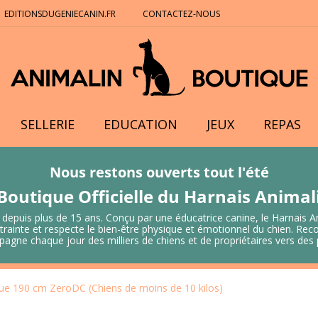
EDITIONSDUGENIECANIN.FR
CONTACTEZ-NOUS
SELLERIE
EDUCATION
JEUX
REPAS
Nous restons ouverts tout l'été
Boutique Officielle du Harnais Anima
 depuis plus de 15 ans. Conçu par une éducatrice canine, le Harnais A
 contrainte et respecte le bien-être physique et émotionnel du chien.
mpagne chaque jour des milliers de chiens et de propriétaires vers de
que 190 cm ZeroDC (Chiens de moins de 10 kilos)