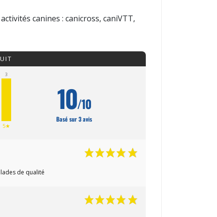
ctivités canines : canicross, caniVTT,
UIT
3
10
/10
Basé sur 3 avis
5★
alades de qualité