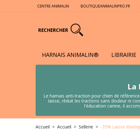
CENTRE ANIMALIN
BOUTIQUEANIMALINPRO.FR
RECHERCHER
HARNAIS ANIMALIN®
LIBRAIRIE
La 
Le harnais anti-traction pour chien de référence
laisse, réduit les tractions sans douleur ni
l'éducation canine, il acco
Accueil
Accueil
Sellerie
-35% Laisse élasti