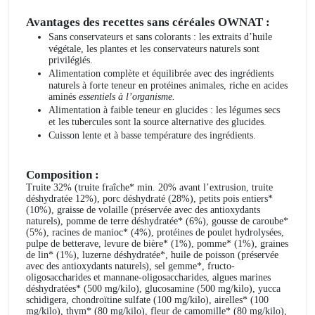
Avantages des recettes sans céréales OWNAT :
Sans conservateurs et sans colorants : les extraits d’huile
végétale, les plantes et les conservateurs naturels sont
privilégiés.
Alimentation complète et équilibrée avec des ingrédients
naturels à forte teneur en protéines animales, riche en acides
aminés
essentiels à l’organisme.
Alimentation à faible teneur en glucides : les légumes secs
et les tubercules sont la source alternative des glucides.
Cuisson lente et à basse température des ingrédients.
Composition :
Truite 32% (truite fraîche* min. 20% avant l’extrusion, truite
déshydratée 12%), porc déshydraté (28%), petits pois entiers*
(10%), graisse de volaille (préservée avec des antioxydants
naturels), pomme de terre déshydratée* (6%), gousse de caroube*
(5%), racines de manioc* (4%), protéines de poulet hydrolysées,
pulpe de betterave, levure de bière* (1%), pomme* (1%), graines
de lin* (1%), luzerne déshydratée*, huile de poisson (préservée
avec des antioxydants naturels), sel gemme*, fructo-
oligosaccharides et mannane-oligosaccharides, algues marines
déshydratées* (500 mg/kilo), glucosamine (500 mg/kilo), yucca
schidigera, chondroïtine sulfate (100 mg/kilo), airelles* (100
mg/kilo), thym* (80 mg/kilo), fleur de camomille* (80 mg/kilo),