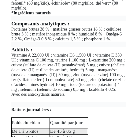
fenouil* (80 mg/kilo), échinacée* (80 mg/kilo), thé vert* (80
mg/kilo).
*Ingrédients naturels
Composants analytiques :
Protéines brutes 38 % ; matières grasses brutes 18 % ; cellulose
brute 3 % ; matière inorganique 8 % ; humidité 8 % ; Oméga-6
2,2 %, Oméga-3 0,8 % ; calcium 1,5 % ; phosphore 1 %.
Additifs :
Vitamine A 22.000 UI ; vitamine D3 1.500 UI ; vitamine E 350
UI ; vitamine C 100 mg, taurine 1.100 mg ; L-carnitine 200 mg ;
cuivre (sulfate de cuivre (II) pentahydraté) 5 mg ; cuivre (chélate
de cuivre (II) et d’acides aminés, hydraté) 5 mg ; manganèse
(oxyde de manganèse (II)) 50 mg ; zinc (oxyde de zinc) 100 mg ;
fer (sulfate de fer (II) monohydraté) 50 mg ; zinc (chélate de zinc
d’acides aminés hydraté) 10 mg ; iode (iodure de potassium) 4
mg ; sélénium (sélénite de sodium) 0,3 mg ; kcal/kilo 4.025.
Avec des antioxydants naturels.
Rations journalières :
Poids du chien
Quantité par jour
De 1 à 5 kilos
De 45 à 85 g