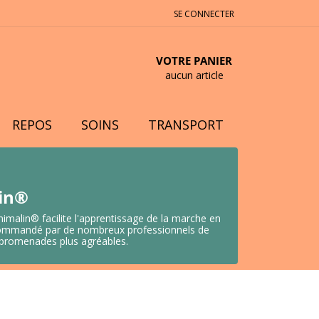
SE CONNECTER
VOTRE PANIER
aucun article
REPOS
SOINS
TRANSPORT
lin®
nimalin® facilite l'apprentissage de la marche en
 Recommandé par de nombreux professionnels de
s promenades plus agréables.