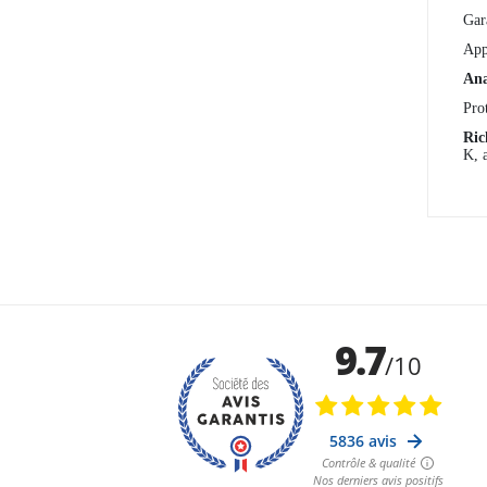
Gar
App
Ana
Pro
Ric
K, a