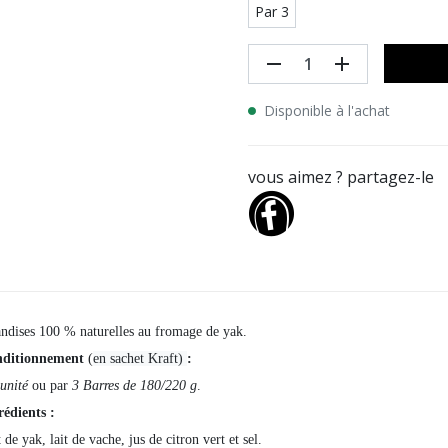
Par 3
remove
add
Disponible à l'achat
vous aimez ? partagez-le
andises 100 % naturelles au fromage de yak.
ditionnement
(
en sachet Kraft)
:
’unité
ou par
3 Barres de 180/220 g
.
rédients :
 de yak, lait de vache, jus de citron vert et sel.