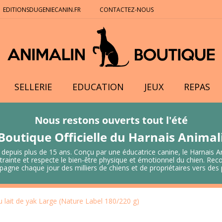
EDITIONSDUGENIECANIN.FR
CONTACTEZ-NOUS
SELLERIE
EDUCATION
JEUX
REPAS
Nous restons ouverts tout l'été
Boutique Officielle du Harnais Anima
 depuis plus de 15 ans. Conçu par une éducatrice canine, le Harnais A
 contrainte et respecte le bien-être physique et émotionnel du chien.
mpagne chaque jour des milliers de chiens et de propriétaires vers de
u lait de yak Large (Nature Label 180/220 g)