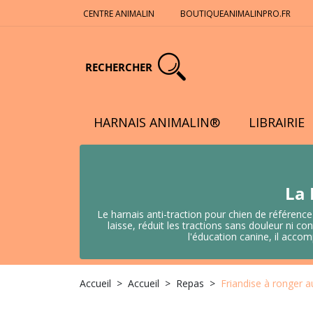
CENTRE ANIMALIN
BOUTIQUEANIMALINPRO.FR
RECHERCHER
HARNAIS ANIMALIN®
LIBRAIRIE
La 
Le harnais anti-traction pour chien de référence
laisse, réduit les tractions sans douleur ni
l'éducation canine, il acco
Accueil
Accueil
Repas
Friandise à ronger a