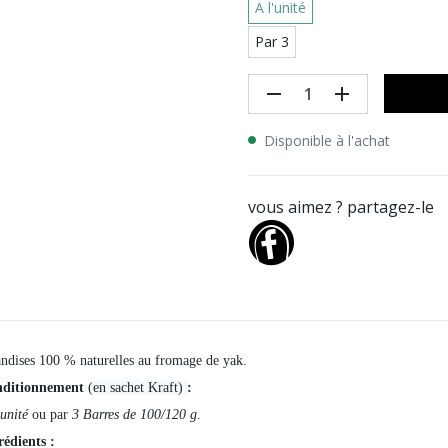
A l'unité
Par 3
remove
add
Disponible à l'achat
vous aimez ? partagez-le
andises 100 % naturelles au fromage de yak.
ditionnement
(
en sachet Kraft)
:
’unité
ou par
3 Barres de 100/120 g
.
rédients :