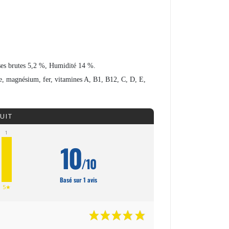
sses brutes 5,2 %, Humidité 14 %.
e, magnésium, fer, vitamines A, B1, B12, C, D, E,
UIT
1
10
/10
Basé sur 1 avis
5★