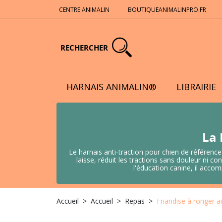
CENTRE ANIMALIN
BOUTIQUEANIMALINPRO.FR
RECHERCHER
HARNAIS ANIMALIN®
LIBRAIRIE
La 
Le harnais anti-traction pour chien de référence
laisse, réduit les tractions sans douleur ni
l'éducation canine, il acco
Accueil
Accueil
Repas
Friandise à ronger a