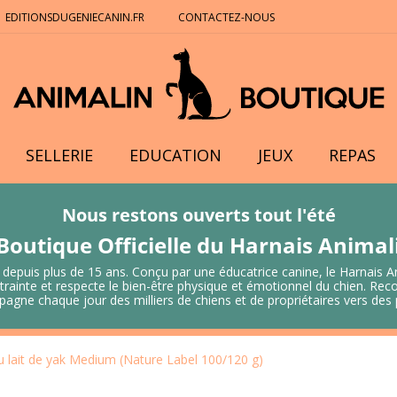
EDITIONSDUGENIECANIN.FR
CONTACTEZ-NOUS
SELLERIE
EDUCATION
JEUX
REPAS
Nous restons ouverts tout l'été
Boutique Officielle du Harnais Anima
 depuis plus de 15 ans. Conçu par une éducatrice canine, le Harnais A
 contrainte et respecte le bien-être physique et émotionnel du chien.
mpagne chaque jour des milliers de chiens et de propriétaires vers de
u lait de yak Medium (Nature Label 100/120 g)