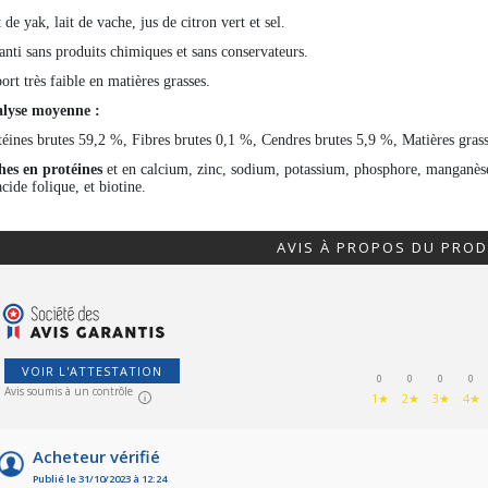
 de yak, lait de vache, jus de citron vert et sel.
anti sans produits chimiques et sans conservateurs.
ort très faible en matières grasses.
lyse moyenne :
téines brutes 59,2 %, Fibres brutes 0,1 %, Cendres brutes 5,9 %, Matières gra
hes en protéines
et en calcium, zinc, sodium, potassium, phosphore, manganès
cide folique, et biotine.
AVIS À PROPOS DU PROD
VOIR L'ATTESTATION
0
0
0
0
Avis soumis à un contrôle
1★
2★
3★
4★
Acheteur vérifié
Publié le 31/10/2023 à 12:24