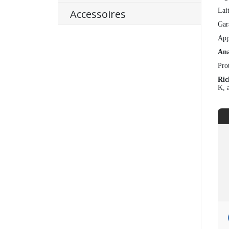
Lait
Accessoires
Gar
App
Ana
Pro
Ric
K, a