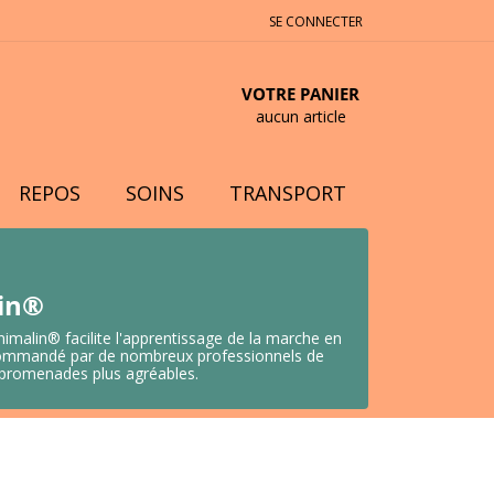
SE CONNECTER
VOTRE PANIER
aucun article
REPOS
SOINS
TRANSPORT
lin®
nimalin® facilite l'apprentissage de la marche en
 Recommandé par de nombreux professionnels de
s promenades plus agréables.