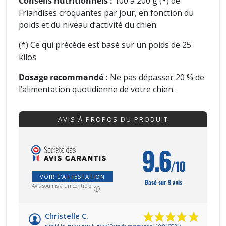
Conseils nutritionnels :
100 à 200 g (*) de
Friandises croquantes par jour, en fonction du
poids et du niveau d’activité du chien.
(*) Ce qui précède est basé sur un poids de 25
kilos
Dosage recommandé :
Ne pas dépasser 20 % de
l’alimentation quotidienne de votre chien.
AVIS À PROPOS DU PRODUIT
9.6
/10
VOIR L'ATTESTATION
Basé sur 9 avis
Avis soumis à un contrôle
Christelle C.