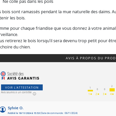
Ne colle pas dans les poils
s bois sont ramassés pendant la mue naturelle des daims. Au
enir les bois.
mme pour chaque friandise que vous donnez à votre animal, 
veillance.
us retirerez le bois lorsqu’il sera devenu trop petit pour êt
choire du chien.
AVIS À PROPOS DU PROD
2
VOIR L'ATTESTATION
1
0
0
Avis soumis à un contrôle
1★
2★
3★
4★
Sylvie O.
Publié le 18/11/2024 à 15:53
(Date de commande : 06/11/2024)