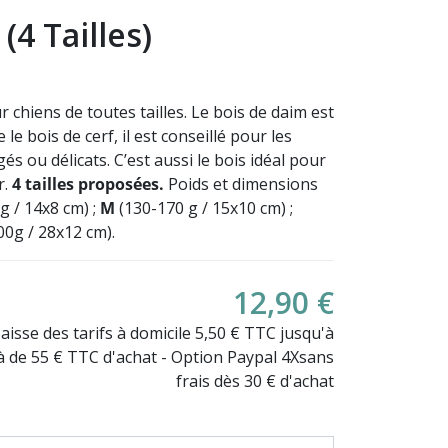
(4 Tailles)
 chiens de toutes tailles. Le bois de daim est
 le bois de cerf, il est conseillé pour les
és ou délicats. C’est aussi le bois idéal pour
(14 avis)
r.
4 tailles proposées.
Poids et dimensions
g / 14x8 cm) ;
M
(130-170 g / 15x10 cm) ;
00g / 28x12 cm).
12,90 €
Baisse des tarifs à domicile 5,50 € TTC jusqu'à
là de 55 € TTC d'achat - Option Paypal 4Xsans
frais dès 30 € d'achat