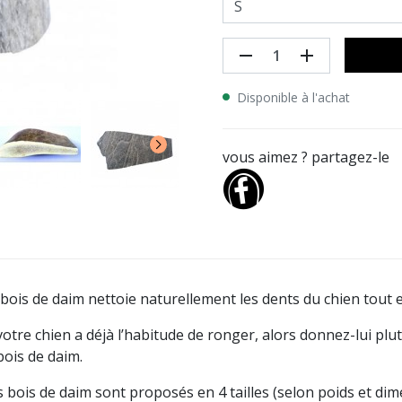
remove
add
Disponible à l'achat
vous aimez ? partagez-le
 bois de daim nettoie naturellement les dents du chien tout 
votre chien a déjà l’habitude de ronger, alors donnez-lui plu
bois de daim.
s bois de daim sont proposés en 4 tailles (selon poids et dim