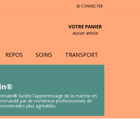
SE CONNECTER
VOTRE PANIER
aucun article
REPOS
SOINS
TRANSPORT
lin®
nimalin® facilite l'apprentissage de la marche en
 Recommandé par de nombreux professionnels de
s promenades plus agréables.