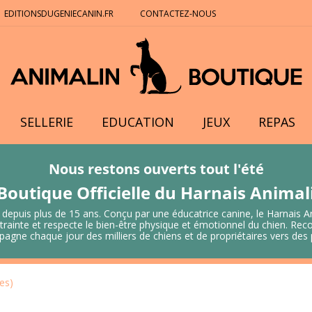
EDITIONSDUGENIECANIN.FR
CONTACTEZ-NOUS
SELLERIE
EDUCATION
JEUX
REPAS
Nous restons ouverts tout l'été
Boutique Officielle du Harnais Anima
 depuis plus de 15 ans. Conçu par une éducatrice canine, le Harnais A
 contrainte et respecte le bien-être physique et émotionnel du chien.
mpagne chaque jour des milliers de chiens et de propriétaires vers de
les)