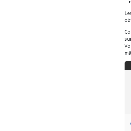
Le
obt
Co
sur
Vo
mâ