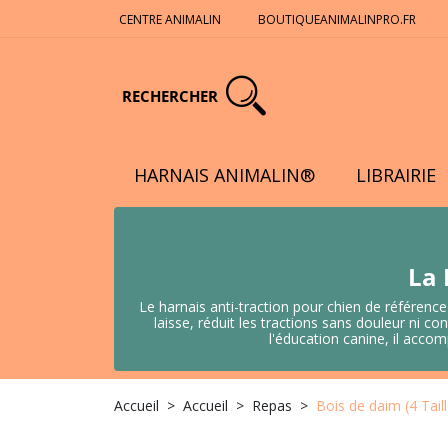
CENTRE ANIMALIN
BOUTIQUEANIMALINPRO.FR
RECHERCHER
HARNAIS ANIMALIN®
LIBRAIRIE
La 
Le harnais anti-traction pour chien de référence
laisse, réduit les tractions sans douleur ni
l'éducation canine, il acco
Accueil
Accueil
Repas
Bois de daim (4 Tail