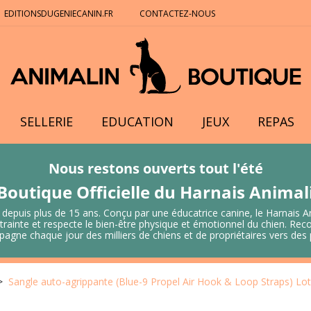
EDITIONSDUGENIECANIN.FR
CONTACTEZ-NOUS
SELLERIE
EDUCATION
JEUX
REPAS
Nous restons ouverts tout l'été
Boutique Officielle du Harnais Anima
 depuis plus de 15 ans. Conçu par une éducatrice canine, le Harnais A
 contrainte et respecte le bien-être physique et émotionnel du chien.
mpagne chaque jour des milliers de chiens et de propriétaires vers de
Sangle auto-agrippante (Blue-9 Propel Air Hook & Loop Straps) Lot