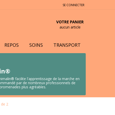
SE CONNECTER
VOTRE PANIER
aucun article
REPOS
SOINS
TRANSPORT
lin®
nimalin® facilite l'apprentissage de la marche en
 Recommandé par de nombreux professionnels de
s promenades plus agréables.
 de 2