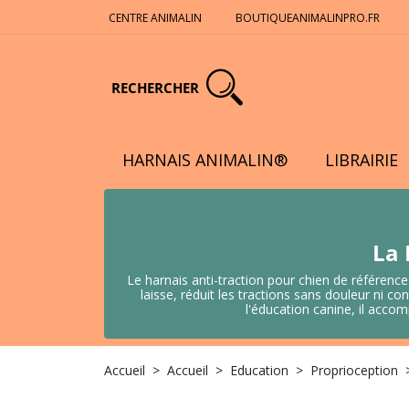
CENTRE ANIMALIN
BOUTIQUEANIMALINPRO.FR
RECHERCHER
HARNAIS ANIMALIN®
LIBRAIRIE
La 
Le harnais anti-traction pour chien de référence
laisse, réduit les tractions sans douleur ni
l'éducation canine, il acco
Accueil
Accueil
Education
Proprioception