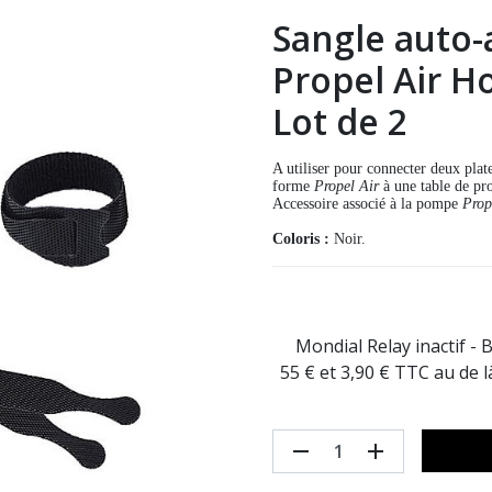
Sangle auto-
Propel Air H
Lot de 2
A utiliser pour connecter deux pla
forme
Propel Air
à une table de p
Accessoire associé à la pompe
Prop
Coloris :
Noir.
Mondial Relay inactif - 
55 € et 3,90 € TTC au de 
remove
add