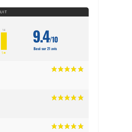
UIT
9.4
14
/10
Basé sur 21 avis
5★