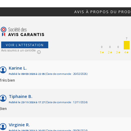
AVIS À PROPOS DU PROD
7
VOIR L'ATTESTATION
0
0
0
Avis soumis à un contrôle
1★
2★
3★
4★
Karine L.
Publié le 09/03/2026 à 22:05
(Date de commande : 26/02/2026)
Très bien
Tiphaine B.
Publié le 23/11/2024 à 17:27
(Date de commande : 12/11/2024)
Bien
Virginie R.
Publié le 19/08/2024 à 20:07
(Date de commande : 08/08/2024)