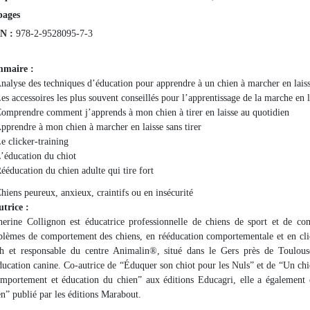
pages
N :
978-2-9528095-7-3
mmaire :
Analyse des techniques d’éducation pour apprendre à un chien à marcher en laisse
Les accessoires les plus souvent conseillés pour l’apprentissage de la marche en l
Comprendre comment j’apprends à mon chien à tirer en laisse au quotidien
Apprendre à mon chien à marcher en laisse sans tirer
e clicker-training
L’éducation du chiot
Rééducation du chien adulte qui tire fort
Chiens peureux, anxieux, craintifs ou en insécurité
utrice :
herine Collignon est éducatrice professionnelle de chiens de sport et de com
blèmes de comportement des chiens, en rééducation comportementale et en clicke
h et responsable du centre Animalin®, situé dans le Gers près de Toulouse
ducation canine. Co-autrice de “Éduquer son chiot pour les Nuls” et de “Un chi
mportement et éducation du chien” aux éditions Educagri, elle a également
en” publié par les éditions Marabout.