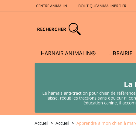
CENTRE ANIMALIN
BOUTIQUEANIMALINPRO.FR
RECHERCHER
HARNAIS ANIMALIN®
LIBRAIRIE
La 
Le harnais anti-traction pour chien de référence
laisse, réduit les tractions sans douleur ni
l'éducation canine, il acco
Accueil
Accueil
Apprendre à mon chien à march