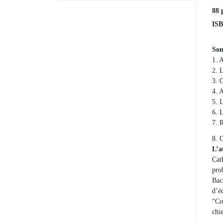
88 
ISB
So
1. 
2. 
3. 
4. 
5. L
6. 
7. 
8. 
L’a
Cat
pro
Bac
d’é
“Co
chi