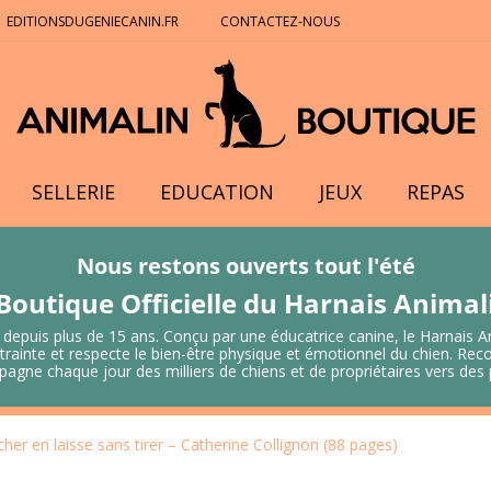
EDITIONSDUGENIECANIN.FR
CONTACTEZ-NOUS
SELLERIE
EDUCATION
JEUX
REPAS
Nous restons ouverts tout l'été
Boutique Officielle du Harnais Anima
 depuis plus de 15 ans. Conçu par une éducatrice canine, le Harnais A
 contrainte et respecte le bien-être physique et émotionnel du chien.
mpagne chaque jour des milliers de chiens et de propriétaires vers de
er en laisse sans tirer – Catherine Collignon (88 pages)