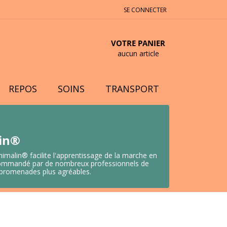
SE CONNECTER
VOTRE PANIER
aucun article
REPOS
SOINS
TRANSPORT
lin®
nimalin® facilite l'apprentissage de la marche en
 Recommandé par de nombreux professionnels de
s promenades plus agréables.