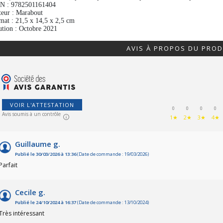
N :
9782501161404
teur :
Marabout
mat :
21,5 x 14,5 x 2,5 cm
ution :
Octobre 2021
AVIS À PROPOS DU PROD
VOIR L'ATTESTATION
0
0
0
0
Avis soumis à un contrôle
1★
2★
3★
4★
Guillaume g.
Publié le 30/03/2026 à 13:36
(Date de commande : 19/03/2026)
Parfait
Cecile g.
Publié le 24/10/2024 à 16:37
(Date de commande : 13/10/2024)
Très intéressant