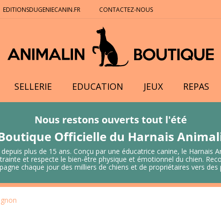
EDITIONSDUGENIECANIN.FR
CONTACTEZ-NOUS
SELLERIE
EDUCATION
JEUX
REPAS
Nous restons ouverts tout l'été
Boutique Officielle du Harnais Anima
 depuis plus de 15 ans. Conçu par une éducatrice canine, le Harnais A
 contrainte et respecte le bien-être physique et émotionnel du chien.
mpagne chaque jour des milliers de chiens et de propriétaires vers de
lignon