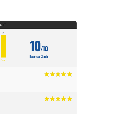
UIT
2
10
/10
Basé sur 2 avis
5★