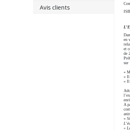
Com
Avis clients
ISB
L’E
Dan
en 
rela
et
c
de 
Pré
sur
« M
« Il
« Il
Ado
l’e
enr
A pa
com
ani
«
S
L’é
«
L