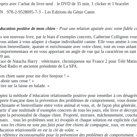
pris avec l’achat du livre neuf :
le DVD de 35 min, 1 clicker et 1 bracelet
N :
978-2-9528095-7-3 - Les Editions du Génie Canin
ducation positive de mon chien -
Pour une relation apaisée avec votre fidèle
s son nouveau livre, par le biais d’exemples concrets, Catherine Collignon vous l
vous aidant à vous adapter à chaque individualité canine. Elle vous amène à cons
tion bienveillante, apaisée et enrichissante avec votre chien, tout en vous aidan
omportementaux et en vous apportant un angle de vue qui la caractérise en tant 
20 ans.
face de Natacha Harry :
vétérinaire, chroniqueuse sur France 2 pour Télé Matin
 Sud Radio et ancienne présidente de La SPA.
on chien saute pour me dire bonjour ! »
 aboie sans cesse ! »
 tire sur la laisse en balade. »
ptez la méthode d’éducation relationnelle positive pour remédier à ces désagré
xperte française dans la prévention des problèmes de comportement, vous donne t
ichissante et bienveillante entre votre animal et vous, et, de façon plus général
rtir d’une multitude d’exemples concrets de tous les jours, elle livre et décrypte
pte la personnalité de chaque chien. Propreté, morsure, mâchonnement, couchage
maux… tous les problèmes sont ici évoqués et chaque solution est explicitée cla
i tous les chiens ne sont pas faits pour être chiens de compagnie, tous, en reva
»
ducation relationnelle en est la clé de voûte.
a référence incontournable pour la prévention des problèmes de comportement
. 