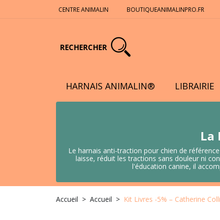
CENTRE ANIMALIN
BOUTIQUEANIMALINPRO.FR
RECHERCHER
HARNAIS ANIMALIN®
LIBRAIRIE
La 
Le harnais anti-traction pour chien de référence
laisse, réduit les tractions sans douleur ni
l'éducation canine, il acco
Accueil
Accueil
Kit Livres -5% – Catherine Col