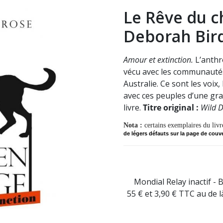
Le Rêve du c
Deborah Bird
Amour et extinction.
L’anth
vécu avec les communautés
Australie. Ce sont les voix,
avec ces peuples d’une gra
livre.
Titre original :
Wild D
Nota :
cer
tains exemplaires du liv
de légers défauts sur la page de couve
Mondial Relay inactif - 
55 € et 3,90 € TTC au de 