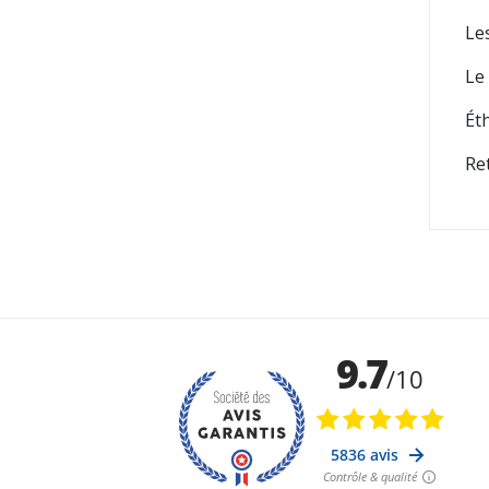
Le
Le
Éth
Re