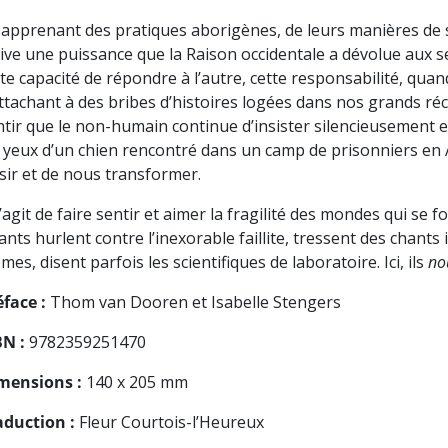
 apprenant des pratiques aborigènes, de leurs manières de s
tive une puissance que la Raison occidentale a dévolue aux s
te capacité de répondre à l’autre, cette responsabilité, quand
attachant à des bribes d’histoires logées dans nos grands réc
ntir que le non-humain continue d’insister silencieusement e
s yeux d’un chien rencontré dans un camp de prisonniers en A
isir et de nous transformer.
s’agit de faire sentir et aimer la fragilité des mondes qui se 
ants hurlent contre l’inexorable faillite, tressent des chants 
es, disent parfois les scientifiques de laboratoire. Ici, ils
no
éface :
Thom van Dooren et Isabelle Stengers
BN :
9782359251470
mensions :
140 x 205 mm
aduction :
Fleur Courtois-l’Heureux