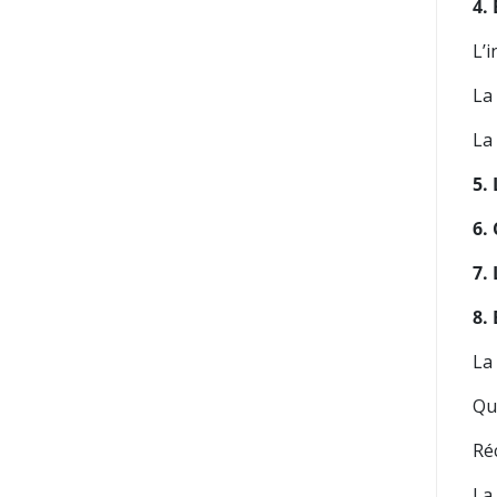
4.
L’i
La
La 
5.
6.
7.
8. 
La
Qu
Ré
La