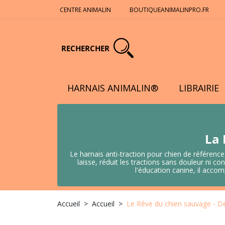
CENTRE ANIMALIN
BOUTIQUEANIMALINPRO.FR
RECHERCHER
HARNAIS ANIMALIN®
LIBRAIRIE
La 
Le harnais anti-traction pour chien de référence
laisse, réduit les tractions sans douleur ni
l'éducation canine, il acco
Accueil
Accueil
Le Rêve du chien sauvage - D