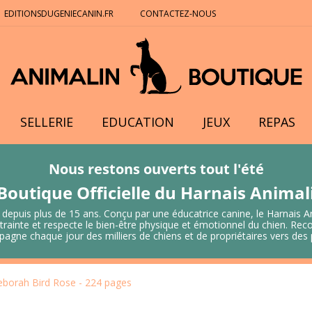
EDITIONSDUGENIECANIN.FR
CONTACTEZ-NOUS
SELLERIE
EDUCATION
JEUX
REPAS
Nous restons ouverts tout l'été
Boutique Officielle du Harnais Anima
 depuis plus de 15 ans. Conçu par une éducatrice canine, le Harnais A
 contrainte et respecte le bien-être physique et émotionnel du chien.
mpagne chaque jour des milliers de chiens et de propriétaires vers de
eborah Bird Rose - 224 pages