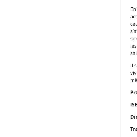
En
ac
cet
s’
se
le
sa
Il 
viv
mêm
Pr
IS
Di
Tr