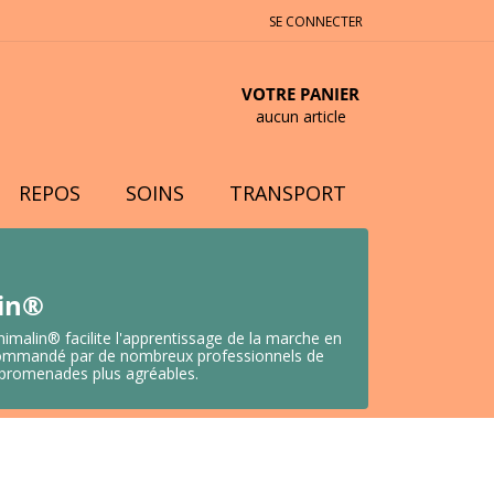
SE CONNECTER
VOTRE PANIER
aucun article
REPOS
SOINS
TRANSPORT
lin®
nimalin® facilite l'apprentissage de la marche en
 Recommandé par de nombreux professionnels de
s promenades plus agréables.