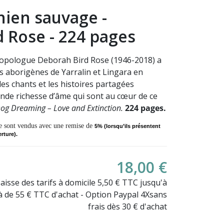
hien sauvage -
 Rose - 224 pages
ropologue Deborah Bird Rose (1946-2018) a
 aborigènes de Yarralin et Lingara en
 les chants et les histoires partagées
nde richesse d’âme qui sont au cœur de ce
og Dreaming – Love and Extinction.
224 pages.
re sont vendus avec une remise de
5
%
(
lorsqu’ils présentent
rture).
18,00 €
Baisse des tarifs à domicile 5,50 € TTC jusqu'à
là de 55 € TTC d'achat - Option Paypal 4Xsans
frais dès 30 € d'achat