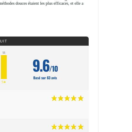
éthodes douces étaient les plus efficaces, et elle a
UIT
58
9.6
/10
Basé sur 63 avis
5★