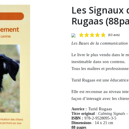
Les Signaux 
Rugaas (88p
Les Bases de la communication
Le livre le plus vendu dans le 
inestimable dans son contenu.
Tous les maîtres et professionn
Turid Rugaas est une éducatric
Elle est reconnue au niveau inte
façon d’interagir avec les chien
Turid Rugaas
Autrice :
Titre original
:
Calming Signals –
ISBN :
978-2-9528095-3-5
Dimensions
: 14 x 21 cm
88 pages