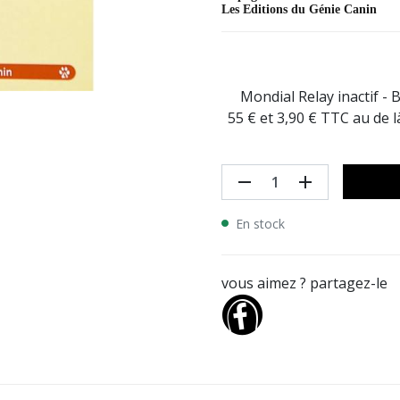
Les Editions du Génie Canin
Mondial Relay inactif - 
55 € et 3,90 € TTC au de 
remove
add
En stock
vous aimez ? partagez-le