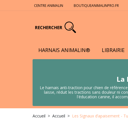
CENTRE ANIMALIN
BOUTIQUEANIMALINPRO.FR
RECHERCHER
HARNAIS ANIMALIN®
LIBRAIRIE
La 
Le harnais anti-traction pour chien de référence
laisse, réduit les tractions sans douleur ni
l'éducation canine, il acco
Accueil
Accueil
Les Signaux d’apaisement - T