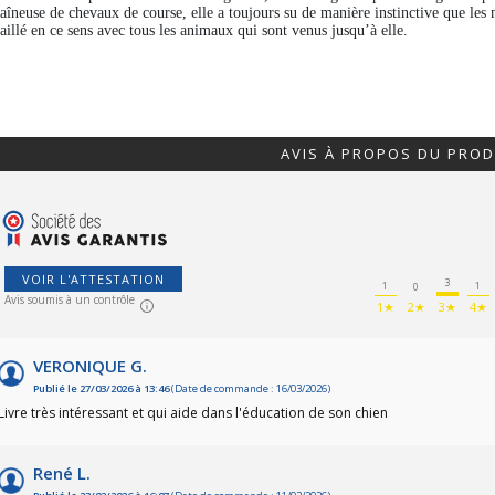
aîneuse de chevaux de course, elle a toujours su de manière instinctive que les m
vaillé en ce sens avec tous les animaux qui sont venus jusqu’à elle.
AVIS À PROPOS DU PROD
VOIR L'ATTESTATION
3
1
1
0
Avis soumis à un contrôle
1★
2★
3★
4★
VERONIQUE G.
Publié le 27/03/2026 à 13:46
(Date de commande : 16/03/2026)
Livre très intéressant et qui aide dans l'éducation de son chien
René L.