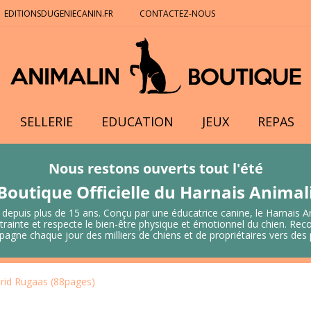
EDITIONSDUGENIECANIN.FR
CONTACTEZ-NOUS
SELLERIE
EDUCATION
JEUX
REPAS
Nous restons ouverts tout l'été
Boutique Officielle du Harnais Anima
 depuis plus de 15 ans. Conçu par une éducatrice canine, le Harnais A
 contrainte et respecte le bien-être physique et émotionnel du chien.
mpagne chaque jour des milliers de chiens et de propriétaires vers de
urid Rugaas (88pages)