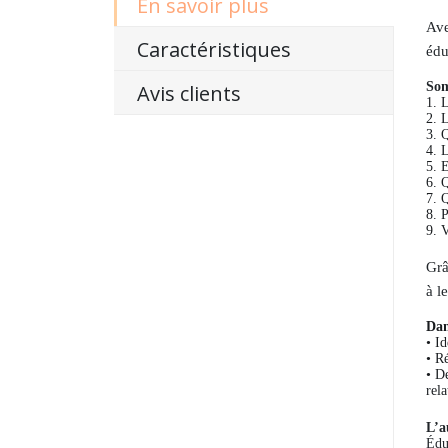
En savoir plus
Ave
Caractéristiques
édu
So
Avis clients
1. 
2. 
3. 
4. L
5. 
6. 
7. 
8. 
9. 
Grâ
à l
Dan
• Id
• R
• D
rela
L’a
Édu