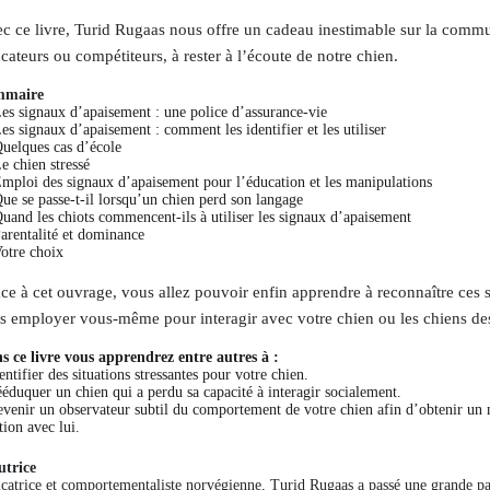
c ce livre, Turid Rugaas nous offre un cadeau inestimable sur la commu
cateurs ou compétiteurs, à rester à l’écoute de notre chien.
mmaire
Les signaux d’apaisement : une police d’assurance-vie
Les signaux d’apaisement : comment les identifier et les utiliser
Quelques cas d’école
e chien stressé
Emploi des signaux d’apaisement pour l’éducation et les manipulations
Que se passe-t-il lorsqu’un chien perd son langage
Quand les chiots commencent-ils à utiliser les signaux d’apaisement
Parentalité et dominance
Votre choix
ce à cet ouvrage, vous allez pouvoir enfin apprendre à reconnaître ces
es employer vous-même pour interagir avec votre chien ou les chiens des
s ce livre vous apprendrez entre autres à :
entifier des situations stressantes pour votre chien.
ééduquer un chien qui a perdu sa capacité à interagir socialement.
evenir un observateur subtil du comportement de votre chien afin d’obtenir un 
tion avec lui.
utrice
catrice et comportementaliste norvégienne, Turid Rugaas a passé une grande par