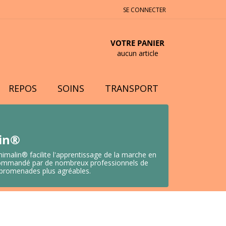
SE CONNECTER
VOTRE PANIER
aucun article
REPOS
SOINS
TRANSPORT
lin®
nimalin® facilite l'apprentissage de la marche en
 Recommandé par de nombreux professionnels de
s promenades plus agréables.