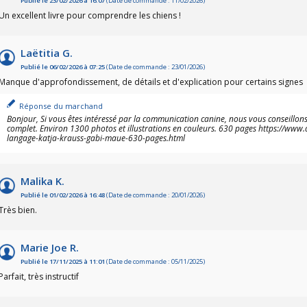
Publié le 23/02/2026 à 16:07
(Date de commande : 11/02/2026)
Un excellent livre pour comprendre les chiens !
Laëtitia G.
Publié le 06/02/2026 à 07:25
(Date de commande : 23/01/2026)
Manque d'approfondissement, de détails et d'explication pour certains signes
Réponse du marchand
Bonjour, Si vous êtes intéressé par la communication canine, nous vous conseillons le
complet. Environ 1300 photos et illustrations en couleurs. 630 pages https://www.
langage-katja-krauss-gabi-maue-630-pages.html
Malika K.
Publié le 01/02/2026 à 16:48
(Date de commande : 20/01/2026)
Très bien.
Marie Joe R.
Publié le 17/11/2025 à 11:01
(Date de commande : 05/11/2025)
Parfait, très instructif