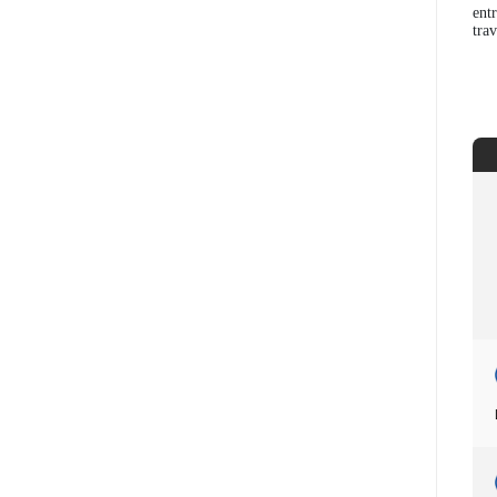
entr
tra