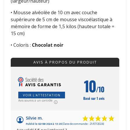
(largeur/hauteur)
• Mousse alvéolée de 10 cm avec couche
supérieure de 5 cm de mousse viscoélastique à
mémoire de forme de 1,5 kilos (hauteur totale =
15 cm)
• Coloris :
Chocolat noir
AVIS À PROPOS DU PRODUIT
10
/10
VOIR L'ATTESTATION
Basé sur 1 avis
Avis soumis à un contrôle
Silvie m.
Publié le 02/08/2024 à 13:20
(Date de commande : 21/07/2024)