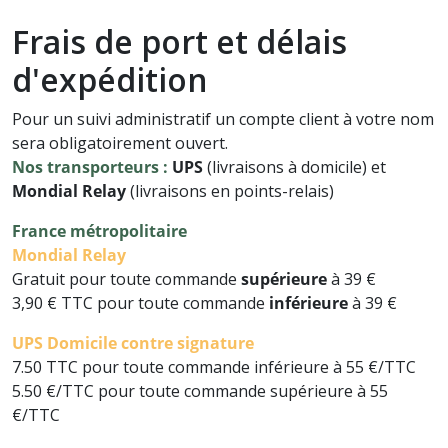
Communication intuitive
Soin cheval
Frais de port et délais
Accessoires utiles pour les soins
Nos promos
Défense animale
d'expédition
Tous nos produits pour
l'entretien
Paroles d'animaux
Pour un suivi administratif un compte client à votre nom
sera obligatoirement ouvert.
Soin chat
Autres Animaux
Nos transporteurs :
UPS
(livraisons à domicile) et
Mondial Relay
(livraisons en points-relais)
Soins à date courte ou en fin de
Livres pour enfants
France métropolitaire
série
Mondial Relay
Cartes, Jeux & Lotos
Gratuit pour toute commande
supérieure
à 39 €
Nos promos
3,90 € TTC pour toute commande
inférieure
à 39 €
Autocollants
UPS Domicile contre signature
7.50 TTC pour toute commande inférieure à 55 €/TTC
5.50 €/TTC pour toute commande supérieure à 55
€/TTC