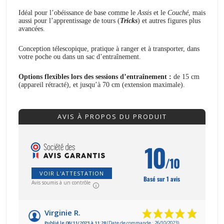
Idéal pour l’obéissance de base comme le
Assis
et le
Couché
, mais
aussi pour l’apprentissage de tours (
Tricks
) et autres figures plus
avancées.
Conception télescopique, pratique à ranger et à transporter, dans
votre poche ou dans un sac d’entraînement.
Options flexibles lors des sessions d’entraînement :
de 15 cm
(appareil rétracté), et jusqu’à 70 cm (extension maximale).
AVIS À PROPOS DU PRODUIT
10
/10
VOIR L'ATTESTATION
Basé sur 1 avis
Avis soumis à un contrôle
Virginie R.
Publié le 08/11/2023 à 11:28
(Date de commande : 26/10/2023)