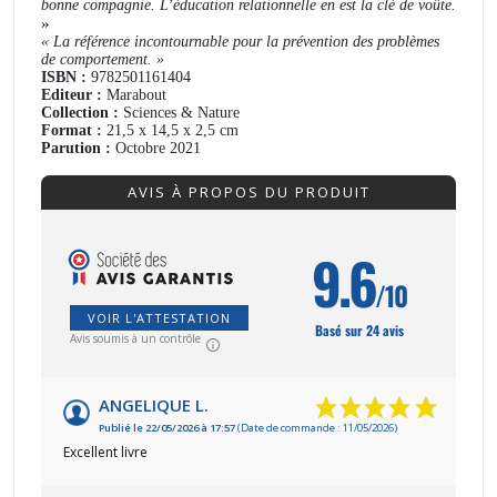
bonne compagnie. L’éducation relationnelle en est la clé de voûte.
»
«
La référence incontournable pour la prévention des problèmes
de comportement
. »
ISBN :
9782501161404
Editeur :
Marabout
Collection :
Sciences & Nature
Format :
21,5 x 14,5 x 2,5 cm
Parution :
Octobre 2021
AVIS À PROPOS DU PRODUIT
9.6
/10
VOIR L'ATTESTATION
Basé sur 24 avis
Avis soumis à un contrôle
ANGELIQUE L.
Publié le 22/05/2026 à 17:57
(Date de commande : 11/05/2026)
Excellent livre